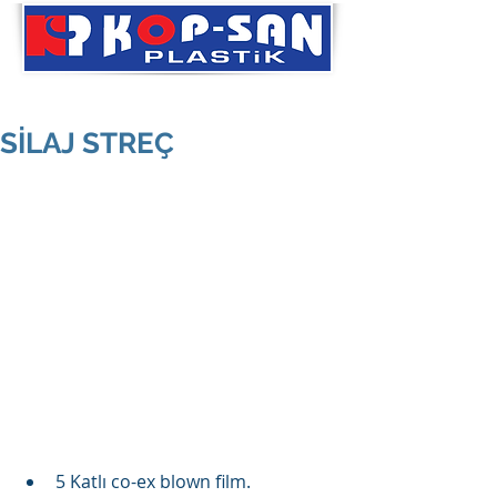
SİLAJ STREÇ
5 Katlı co-ex blown film.  