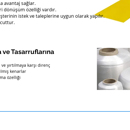
da avantaj sağlar.
i dönüşüm özelliği vardır.
şterinin istek ve taleplerine uygun olarak yapılır.
cuttur.
a ve Tasarruflarına
 ve yırtılmaya karşı direnç
ilmiş kenarlar
ma özelliği
ÜRETİM TEKNOLOJİ
ÜRÜNLER
İNSAN KAYN
BAKKALİYE TORBA
AR-GE
İŞ BAŞVURU FOR
STREÇ FİLM
KALİTE ANLAYIŞI
İK POLİTİKASI