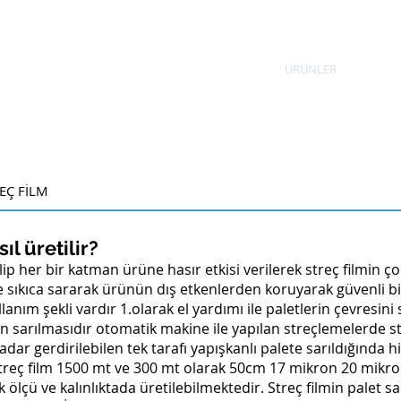
KURUMSAL
ÜRETİM VE TEKNOLOJİ
ÜRÜNLER
İNSA
EÇ FİLM
ıl üretilir?
ilip her bir katman ürüne hasır etkisi verilerek streç filmin 
e sıkıca sararak ürünün dış etkenlerden koruyarak güvenli b
llanım şekli vardır 1.olarak el yardımı ile paletlerin çevresin
 sarılmasıdır otomatik makine ile yapılan streçlemelerde str
adar gerdirilebilen tek tarafı yapışkanlı palete sarıldığında
treç film 1500 mt ve 300 mt olarak 50cm 17 mikron 20 mikro
ik ölçü ve kalınlıktada üretilebilmektedir. Streç filmin palet