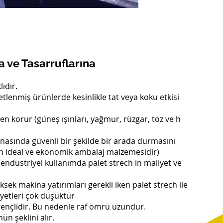
a ve Tasarruflarına
ıdır.
etlenmiş ürünlerde kesinlikle tat veya koku etkisi
den korur (güneş ışınları, yağmur, rüzgar, toz ve h
nasında güvenli bir şekilde bir arada durmasını
en ideal ve ekonomik ambalaj malzemesidir)
ndüstriyel kullanımda palet strech in maliyet ve
sek makina yatırımları gerekli iken palet strech ile
iyetleri çok düşüktür
irençlidir. Bu nedenle raf ömrü uzundur.
ün şeklini alır.