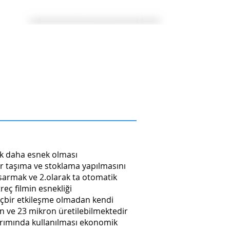
N KAYNAKLARI
İLETİŞİM
çok daha esnek olması
ir taşıma ve stoklama yapılmasını
i sarmak ve 2.olarak ta otomatik
eç filmin esnekliği
 hiçbir etkileşme olmadan kendi
n ve 23 mikron üretilebilmektedir
 sarımında kullanılması ekonomik