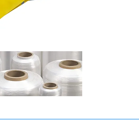
AKLARI
İLETİŞİM
MU
KOPSAN Plastik Ambalaj
Deri Organize Sanayi Bölgesi