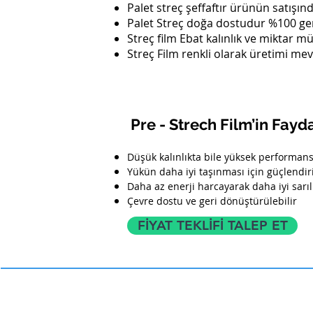
Palet streç şeffaftır ürünün satışın
Palet Streç doğa dostudur %100 ger
Streç film Ebat kalınlık ve miktar mü
Streç Film renkli olarak üretimi mev
Pre - Strech Film’in Fayd
Düşük kalınlıkta bile yüksek performans
Yükün daha iyi taşınması için güçlendir
Daha az enerji harcayarak daha iyi sarıl
Çevre dostu ve geri dönüştürülebilir
FİYAT TEKLİFİ TALEP ET
ANA SAYFA
KURUMSAL
SÜRDÜREBİLİRLİK
TARİHÇE