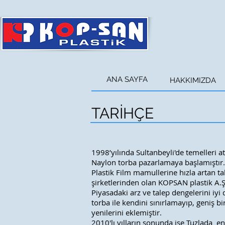
ANA SAYFA
ANA SAYFA
HAKKIMIZDA
TARİHÇE
1998’yılında Sultanbeyli'de temelleri a
Naylon torba pazarlamaya başlamıştır.
Plastik Film mamullerine hızla artan ta
şirketlerinden olan KOPSAN plastik A.
Piyasadaki arz ve talep dengelerini iyi
torba ile kendini sınırlamayıp, geniş b
yenilerini eklemiştir.
2010′lı yılların sonunda ise Tuzlada e