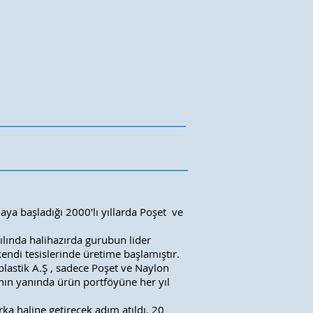
N KAYNAKLARI
İLETİŞİM
ya başladığı 2000′lı yıllarda Poşet ve
yılında halihazırda gurubun lider
endi tesislerinde üretime başlamıştır.
plastik A.Ş , sadece Poşet ve Naylon
rının yanında ürün portföyüne her yıl
a haline getirecek adım atıldı. 20